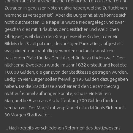
sondern auch sehr viele aus den benachbarten Ortschaften ihr
Zutrauen in gewissen Nöten dahie haben, welche Zuflucht von
niemand zu versagen ist". Aber die Bürgerinitiative konnte sich
nicht durchsetzen. Die Kapelle wurde niedergelegt und zwar
geschah dies mit "Erlaubnis der Geistlichen und Weltlichen
Obrigkeit, weil durch den Krieg diese alte Kirche, in der ein
Bildnis des Stadtpatrons, des heiligen Pankratius, aufgestellt
war, ruiniert und baufällig geworden und auch sonst kein
passender Platz für das Gerichtsgebäude zu finden war". Der
nüchterne Zweckbau wurde im Jahr
1832
erstellt und kostete
10.000 Gulden, die ganz von der Stadtkasse getragen wurden.
Lediglich vier Bürger sollen freiwillig 195 Gulden dazugegeben
haben. Da die Stadtkasse anscheinend den Gesamtbetrag
nicht auf einmal aufbringen konnte, schoss ein Fräulein
Margarethe Braun aus Aschaffenburg 700 Gulden für den
Neubau vor. Der Magistrat verpfändete ihr dafür als Sicherheit
30 Morgen Stadtwald ...
... Nach bereits verschiedenen Reformen des Justizwesens