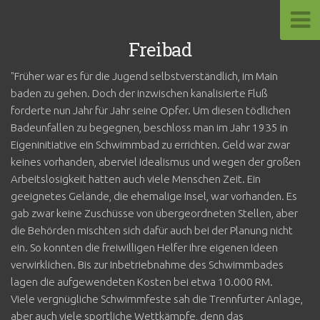
Freibad
"Früher war es für die Jugend selbstverständlich, im Main
baden zu gehen. Doch der inzwischen kanalisierte Fluß
forderte nun Jahr für Jahr seine Opfer. Um diesen tödlichen
Badeunfallen zu begegnen, beschloss man im Jahr 1935 in
Eigeninitiative ein Schwimmbad zu errichten. Geld war zwar
keines vorhanden, aberviel Idealismus und wegen der großen
Arbeitslosigkeit hatten auch viele Menschen Zeit. Ein
geeignetes Gelände, die ehemalige Insel, war vorhanden. Es
gab zwar keine Zuschüsse von übergeordneten Stellen, aber
die Behörden mischten sich dafür auch bei der Planung nicht
ein. So konnten die freiwilligen Helfer ihre eigenen Ideen
verwirklichen. Bis zur Inbetriebnahme des Schwimmbades
lagen die aufgewendeten Kosten bei etwa 10.000 RM.
Viele vergnügliche Schwimmfeste sah die Trennfurter Anlage,
aber auch viele sportliche Wettkämpfe, denn das