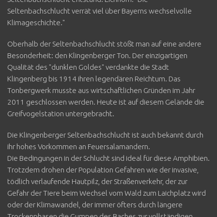
Seltenbachschlucht verrät viel über Bayerns wechselvolle
Klimageschichte."
Oberhalb der Seltenbachschlucht stößt man auf eine andere
Besonderheit: den Klingenberger Ton. Der einzigartigen
Qualität des "dunklen Goldes" verdankte die Stadt
Klingenberg bis 1914 ihren legendären Reichtum. Das
Tonbergwerk musste aus wirtschaftlichen Gründen im Jahr
2011 geschlossen werden. Heute ist auf diesem Gelände die
Greifvogelstation untergebracht.
Die Klingenberger Seltenbachschlucht ist auch bekannt durch
ihr hohes Vorkommen an Feuersalamandern.
Die Bedingungen in der Schlucht sind ideal für diese Amphibien.
Trotzdem drohen der Population Gefahren wie der invasive,
tödlich verlaufende Hautpilz, der Straßenverkehr, der zur
Gefahr der Tiere beim Wechsel vom Wald zum Laichplatz wird
oder der Klimawandel, der immer öfters durch längere
Trockenphasen die Gumpen des Baches zur vollständigen