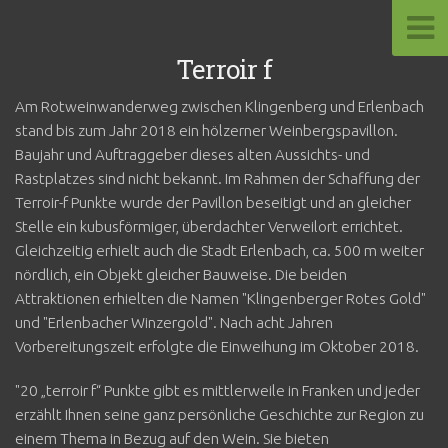
Terroir f
Am Rotweinwanderweg zwischen Klingenberg und Erlenbach
stand bis zum Jahr 2018 ein hölzerner Weinbergspavillon.
Baujahr und Auftraggeber dieses alten Aussichts- und
Rastplatzes sind nicht bekannt. Im Rahmen der Schaffung der
Terroir-f Punkte wurde der Pavillon beseitigt und an gleicher
Stelle ein kubusförmiger, überdachter Verweilort errichtet.
Gleichzeitig erhielt auch die Stadt Erlenbach, ca. 500 m weiter
nördlich, ein Objekt gleicher Bauweise. Die beiden
Attraktionen erhielten die Namen "Klingenberger Rotes Gold"
und "Erlenbacher Winzergold". Nach acht Jahren
Vorbereitungszeit erfolgte die Einweihung im Oktober 2018.
"20 „terroir f“ Punkte gibt es mittlerweile in Franken und jeder
erzählt Ihnen seine ganz persönliche Geschichte zur Region zu
einem Thema in Bezug auf den Wein. Sie bieten